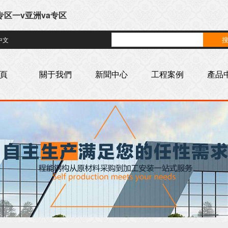
专区一v亚洲va专区
中文
頁
關于我們
新聞中心
工程案例
產品