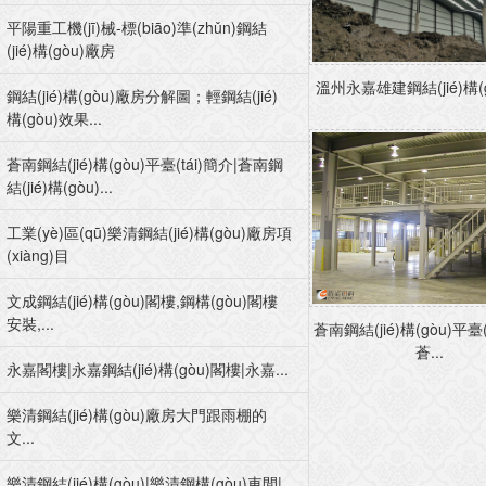
平陽重工機(jī)械-標(biāo)準(zhǔn)鋼結
(jié)構(gòu)廠房
溫州永嘉雄建鋼結(jié)構(gò
鋼結(jié)構(gòu)廠房分解圖；輕鋼結(jié)
構(gòu)效果...
蒼南鋼結(jié)構(gòu)平臺(tái)簡介|蒼南鋼
結(jié)構(gòu)...
工業(yè)區(qū)樂清鋼結(jié)構(gòu)廠房項
(xiàng)目
文成鋼結(jié)構(gòu)閣樓,鋼構(gòu)閣樓
安裝,...
蒼南鋼結(jié)構(gòu)平臺(
蒼...
永嘉閣樓|永嘉鋼結(jié)構(gòu)閣樓|永嘉...
樂清鋼結(jié)構(gòu)廠房大門跟雨棚的
文...
樂清鋼結(jié)構(gòu)|樂清鋼構(gòu)車間|