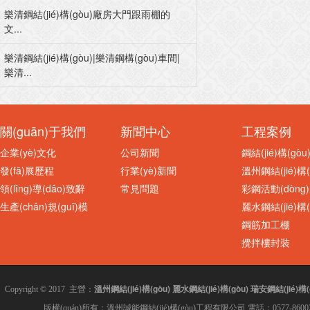
樂清鋼結(jié)構(gòu)廠房大門跟雨棚的
文...
樂清鋼結(jié)構(gòu)|樂清鋼構(gòu)車間|
樂清...
關(guān)于我們
新聞中心
工程案例
企業(yè)文化
公司新聞
鋼結(jié)構(gò
發(fā)展歷程
行業(yè)新聞
溫州鋼結(jié)構(
領(lǐng)導(dǎo)致辭
常見問題
彩鋼活動(dòng
生產(chǎn)規(guī)模
麗水鋼結(jié)構(
鋼筋加工棚
攪拌樓封裝
溫州鋼結(jié)構(gòu)
麗水鋼結(jié)構(gòu)
瑞安鋼結(jié)構(
Copyright © 2017 主營：
版權(quán)所有：溫州誠能鋼結(jié)構(gòu)工程有限公司 電話：0577-8600280