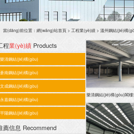
當(dāng)前位置：
網(wǎng)站首頁
>
工程業(yè)績
>
溫州鋼結(jié)構(gò
工程
業(yè)績
Products
樂清鋼結(jié)構(gòu)
蒼南鋼結(jié)構(gòu)
文成鋼結(jié)構(gòu)
樂清鋼結(jié)構(gòu)閣樓
永嘉鋼結(jié)構(gòu)
平陽鋼結(jié)構(gòu)
推薦信息
Recommend