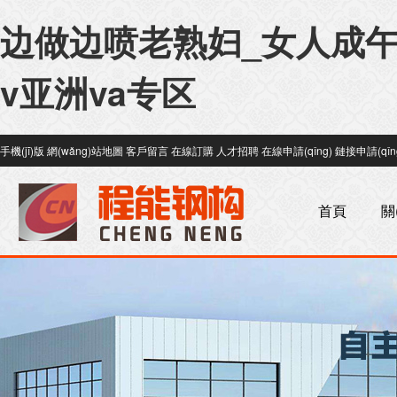
边做边喷老熟妇_女人成午
v亚洲va专区
手機(jī)版
網(wǎng)站地圖
客戶留言
在線訂購
人才招聘
在線申請(qǐng)
鏈接申請(qǐn
首頁
關