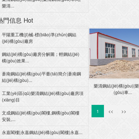
樂清...
熱門信息
Hot
平陽重工機(jī)械-標(biāo)準(zhǔn)鋼結
(jié)構(gòu)廠房
鋼結(jié)構(gòu)廠房分解圖；輕鋼結(jié)
構(gòu)效果...
蒼南鋼結(jié)構(gòu)平臺(tái)簡介|蒼南鋼
結(jié)構(gòu)...
樂清鋼結(jié)構(gòu)
(gòu)車...
工業(yè)區(qū)樂清鋼結(jié)構(gòu)廠房項
(xiàng)目
1
<<
>>
文成鋼結(jié)構(gòu)閣樓,鋼構(gòu)閣樓
安裝,...
永嘉閣樓|永嘉鋼結(jié)構(gòu)閣樓|永嘉...