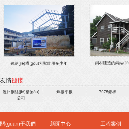
鋼材建造的鋼結(jié)
鋼結(jié)構(gòu)別墅能用多少年
友情
鏈接
溫州鋼結(jié)構(gòu)
焊接平板
7075鋁棒
公司
關(guān)于我們
新聞中心
工程案例