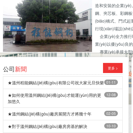
造和安裝的企業(yè)
鋼、夾芯板、彩鋼板等
(biāo)橋式、門式起重機(
行現(xiàn)場設(shè
企業(yè)全力推行ISO
業(yè)以優(yōu)良
專業(yè)承接大型鋼構
結(jié)構(gòu)
隔樓配件等。
公司
新聞
更多 >
★溫州程能鋼結(jié)構(gòu)有限公司祝大家元旦快樂
01-11
★如何使用溫州鋼結(jié)構(gòu)才能運(yùn)用的更
12-08
加悠久
★溫州鋼結(jié)構(gòu)廠房展開方才將幾十年
02-05
★對于溫州鋼結(jié)構(gòu)廠房房基的解決
10-10