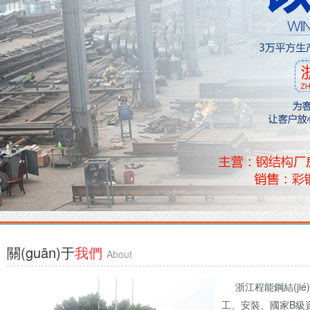
關(guān)于
我們
About
浙江程能鋼結(jié)構(
工、安裝、國家B級資質