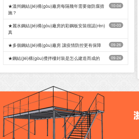
★溫州鋼結(jié)構(gòu)廠房每隔幾年需要做防腐措
10-04
施？
★麗水鋼結(jié)構(gòu)廠房的彩鋼板安裝很認(rèn)
10-03
真
★多個鋼結(jié)構(gòu)廠房 讓疫情防控更有保障
09-26
★鋼結(jié)構(gòu)攪拌樓封裝是怎么建造而成的
09-24