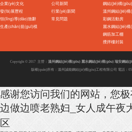
企業(yè)文化
公司新聞
鋼結(jié)構(gò
發(fā)展歷程
行業(yè)新聞
溫州鋼結(jié)構(
領(lǐng)導(dǎo)致辭
常見問題
彩鋼活動房
生產(chǎn)規(guī)模
麗水鋼結(jié)構(
鋼筋加工棚
攪拌樓封裝
溫州鋼結(jié)構(gòu)
麗水鋼結(jié)構(gòu)
瑞安鋼結(jié
Copyright © 2017 主營：
版權(quán)所有：溫州誠能鋼結(jié)構(gòu)工程有限公司 電話：0577-8
感谢您访问我们的网站，您极
960型夾芯板隔
PVC采光板 溫州采光瓦
边做边喷老熟妇_女人成午夜大片
区