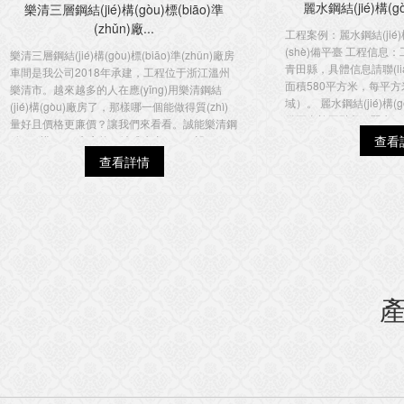
麗水鋼結(jié)構(g
樂清三層鋼結(jié)構(gòu)標(biāo)準
(zhǔn)廠...
工程案例：麗水鋼結(jié)
(shè)備平臺 工程信
樂清三層鋼結(jié)構(gòu)標(biāo)準(zhǔn)廠房
青田縣，具體信息請聯(li
車間是我公司2018年承建，工程位于浙江溫州
面積580平方米，每平方米
樂清市。越來越多的人在應(yīng)用樂清鋼結
域）。 麗水鋼結(jié)構
(jié)構(gòu)廠房了，那樣哪一個能做得質(zhì)
備平臺施工階段1 麗水鋼結(
量好且價格更廉價？讓我們來看看。誠能樂清鋼
拌...
查看
結(jié)構(gòu)廠房的一站式生產(chǎn)設(shè)
施和專業(yè)的生產(chǎn)技...
查看詳情
產