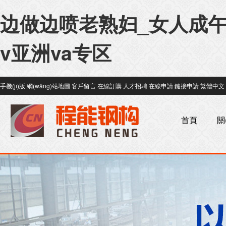
边做边喷老熟妇_女人成午
v亚洲va专区
手機(jī)版
網(wǎng)站地圖
客戶留言
在線訂購
人才招聘
在線申請
鏈接申請
繁體中文
首頁
關