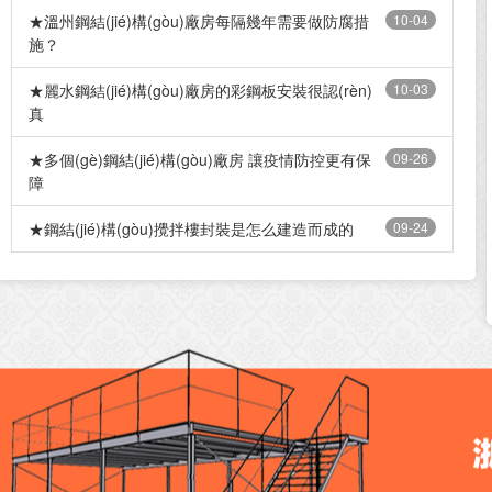
★溫州鋼結(jié)構(gòu)廠房每隔幾年需要做防腐措
10-04
施？
★麗水鋼結(jié)構(gòu)廠房的彩鋼板安裝很認(rèn)
10-03
真
★多個(gè)鋼結(jié)構(gòu)廠房 讓疫情防控更有保
09-26
障
★鋼結(jié)構(gòu)攪拌樓封裝是怎么建造而成的
09-24