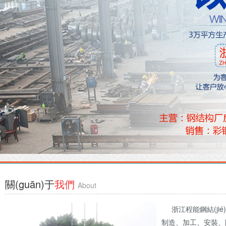
關(guān)于
我們
About
浙江程能鋼結(jié)構(g
制造、加工、安裝、國(gu