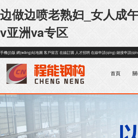
边做边喷老熟妇_女人成午
v亚洲va专区
手機(jī)版
網(wǎng)站地圖
客戶留言
在線訂購
人才招聘
在線申請(qǐng)
鏈接申請(qǐn
首頁
關