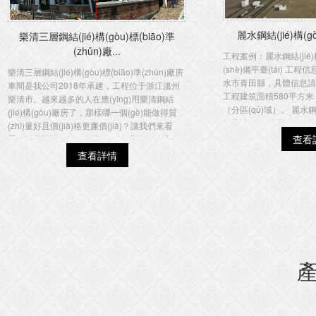
麗水鋼結(jié)構(g
樂清三層鋼結(jié)構(gòu)標(biāo)準
(zhǔn)廠...
工程案例：麗水鋼結(jié)
(shè)備平臺(tái) 
樂清三層鋼結(jié)構(gòu)標(biāo)準(zhǔn)廠房
水市青田縣，具體信息請(
車間是我公司2018年承建，工程位于浙江溫州
工程建筑面積580平方米
樂清市。越來越多的人在應(yīng)用樂清鋼結
（分區(qū)域）。 麗水鋼結
(jié)構(gòu)廠房了，那樣哪一個(gè)能做得質
拌釜設(shè)備平臺(tái)
(zhì)量好且價(jià)格更廉價(jià)？讓我們來看
構(gòu)閣樓攪拌...
查看
看。誠能樂清鋼結(jié)構(gòu)廠房的一站式生
產(chǎn)設(shè)施和專業(yè)的生產(chǎn)技...
查看詳情
產