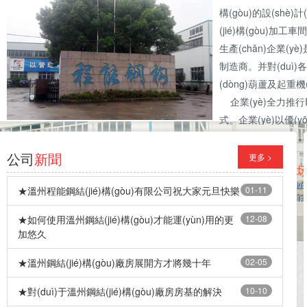
構(gòu)的設(shè)計
(jié)構(gòu)加工車
生產(chǎn)企業(yè)是各
制造商。并對(duì)各類起重機
(dòng)葫蘆及起重機(
企業(yè)全力推行ISO
式。企業(yè)以優(y
專業(yè)承接大型鋼構(gòu)工程、鋼結(jié)構(gòu)車間、輕鋼廠房
公司
新聞
更多 >
★溫州程能鋼結(jié)構(gòu)有限公司祝大家元旦快樂
01-11
★如何使用溫州鋼結(jié)構(gòu)才能運(yùn)用的更
12-08
加悠久
★溫州鋼結(jié)構(gòu)廠房展開方才將幾十年
02-05
★對(duì)于溫州鋼結(jié)構(gòu)廠房房基的解決
10-10