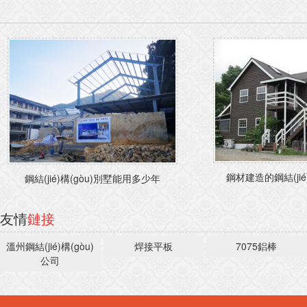
鋼材建造的鋼結(jié)
鋼結(jié)構(gòu)別墅能用多少年
友情
鏈接
溫州鋼結(jié)構(gòu)
焊接平板
7075鋁棒
公司