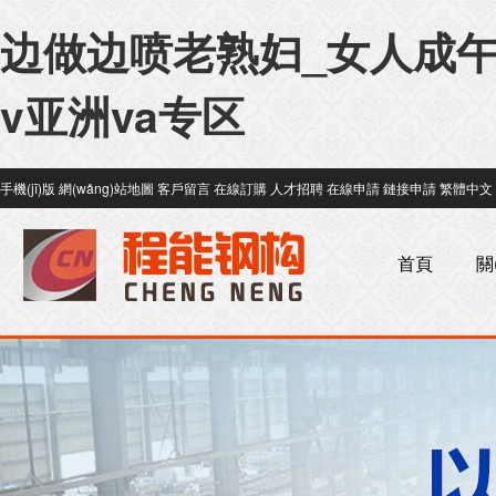
边做边喷老熟妇_女人成午
v亚洲va专区
手機(jī)版
網(wǎng)站地圖
客戶留言
在線訂購
人才招聘
在線申請
鏈接申請
繁體中文
首頁
關