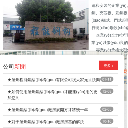
造和安裝的企業(yè
鋼、夾芯板、彩鋼板等生
(biāo)橋式、門式起
行現(xiàn)場設(shè
企業(yè)全力推行ISO
業(yè)以優(yōu)
專業(yè)承接大型鋼構(
結(jié)構(gòu)
隔樓配件等。
公司
新聞
更多 >
★溫州程能鋼結(jié)構(gòu)有限公司祝大家元旦快樂
01-11
★如何使用溫州鋼結(jié)構(gòu)才能運(yùn)用的更
12-08
加悠久
★溫州鋼結(jié)構(gòu)廠房展開方才將幾十年
02-05
★對于溫州鋼結(jié)構(gòu)廠房房基的解決
10-10