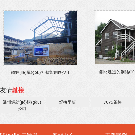
鋼材建造的鋼結(jié)
鋼結(jié)構(gòu)別墅能用多少年
友情
鏈接
溫州鋼結(jié)構(gòu)
焊接平板
7075鋁棒
公司
關(guān)于我們
新聞中心
工程案例