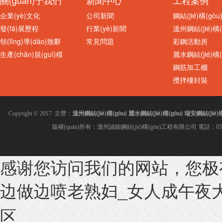
企業(yè)文化
公司新聞
鋼結(jié)構(gò
發(fā)展歷程
行業(yè)新聞
溫州鋼結(jié)構(
領(lǐng)導(dǎo)致辭
常見問題
彩鋼活動房
生產(chǎn)規(guī)模
麗水鋼結(jié)構(
鋼筋加工棚
攪拌樓封裝
溫州鋼結(jié)構(gòu)
麗水鋼結(jié)構(gòu)
瑞安鋼結(jié)構
Copyright © 2017 主營：
版權(quán)所有：溫州誠能鋼結(jié)構(gòu)工程有限公司 電話：0577-8
感谢您访问我们的网站，您极
960型夾芯板隔
PVC采光板 溫州采光瓦
边做边喷老熟妇_女人成午夜大片
区