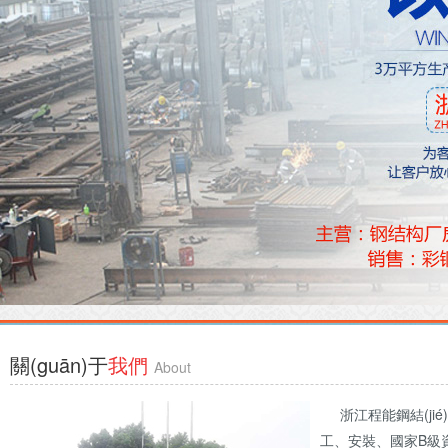
關(guān)于
我們
About
浙江程能鋼結(jié)構(
工、安裝、國家