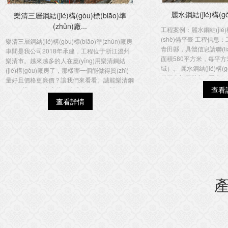
麗水鋼結(jié)構(g
樂清三層鋼結(jié)構(gòu)標(biāo)準
(zhǔn)廠...
工程案例：麗水鋼結(jié)
(shè)備平臺 工程信
樂清三層鋼結(jié)構(gòu)標(biāo)準(zhǔn)廠房
青田縣，具體信息請聯(
車間是我公司2018年承建，工程位于浙江溫州
面積580平方米，每平方米
樂清市。越來越多的人在應(yīng)用樂清鋼結
域）。 麗水鋼結(jié)構(
(jié)構(gòu)廠房了，那樣哪一個能做得質(zhì)
備平臺施工階段1 麗水鋼結(
量好且價格更廉價？讓我們來看看。誠能樂清鋼
拌...
查看
結(jié)構(gòu)廠房的一站式生產(chǎn)設(shè)
施和專業(yè)的生產(chǎn)技...
查看詳情
產