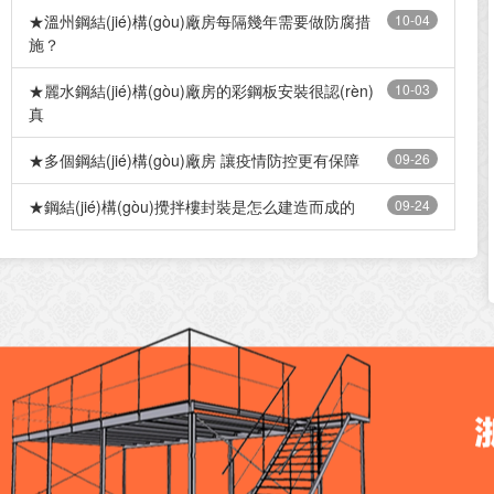
★溫州鋼結(jié)構(gòu)廠房每隔幾年需要做防腐措
10-04
施？
★麗水鋼結(jié)構(gòu)廠房的彩鋼板安裝很認(rèn)
10-03
真
★多個鋼結(jié)構(gòu)廠房 讓疫情防控更有保障
09-26
★鋼結(jié)構(gòu)攪拌樓封裝是怎么建造而成的
09-24