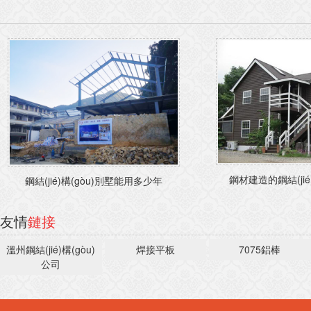
鋼材建造的鋼結(jié)
鋼結(jié)構(gòu)別墅能用多少年
友情
鏈接
溫州鋼結(jié)構(gòu)
焊接平板
7075鋁棒
公司