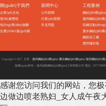
關(guān)于我們
新聞中心
工程案例
企業(yè)文化
公司新聞
鋼結(jié)構(gò
發(fā)展歷程
行業(yè)新聞
溫州鋼結(jié)構(
領(lǐng)導(dǎo)致辭
常見問題
彩鋼活動(dòng
生產(chǎn)規(guī)模
麗水鋼結(jié)構(
鋼筋加工棚
攪拌樓封裝
溫州鋼結(jié)構(gòu)
麗水鋼結(jié)構(gòu)
瑞安鋼結(jié)構(
Copyright © 2017 主營：
版權(quán)所有：溫州誠能鋼結(jié)構(gòu)工程有限公司 電話：0577-8600280
感谢您访问我们的网站，您极
960型夾芯板隔
PVC采光板 溫州采光瓦
边做边喷老熟妇_女人成午夜大片