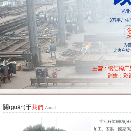
關(guān)于
我們
About
浙江程能鋼結(jié)構(
加工、安裝、國家B級(