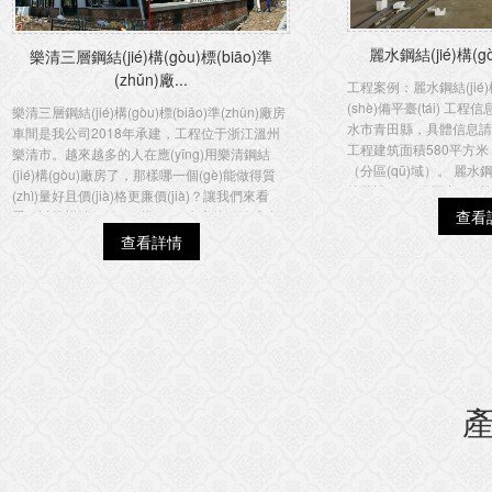
麗水鋼結(jié)構(g
樂清三層鋼結(jié)構(gòu)標(biāo)準
(zhǔn)廠...
工程案例：麗水鋼結(jié)
(shè)備平臺(tái) 
樂清三層鋼結(jié)構(gòu)標(biāo)準(zhǔn)廠房
水市青田縣，具體信息請(q
車間是我公司2018年承建，工程位于浙江溫州
工程建筑面積580平方米
樂清市。越來越多的人在應(yīng)用樂清鋼結
（分區(qū)域）。 麗水鋼
(jié)構(gòu)廠房了，那樣哪一個(gè)能做得質
拌釜設(shè)備平臺(tái)
(zhì)量好且價(jià)格更廉價(jià)？讓我們來看
構(gòu)閣樓攪拌...
查看
看。誠能樂清鋼結(jié)構(gòu)廠房的一站式生
產(chǎn)設(shè)施和專業(yè)的生產(chǎn)技...
查看詳情
產