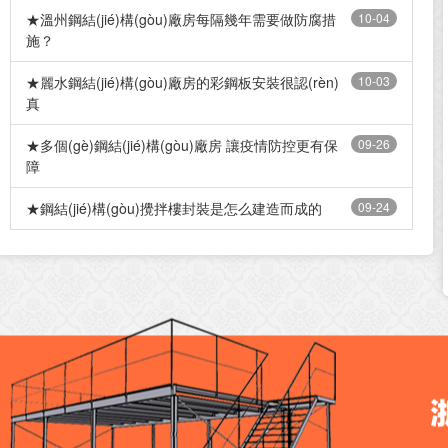
★溫州鋼結(jié)構(gòu)廠房每隔幾年需要做防腐措
10-04
施？
★麗水鋼結(jié)構(gòu)廠房的彩鋼板安裝很認(rèn)
10-03
真
★多個(gè)鋼結(jié)構(gòu)廠房 讓疫情防控更有保
09-26
障
★鋼結(jié)構(gòu)攪拌樓封裝是怎么建造而成的
09-24