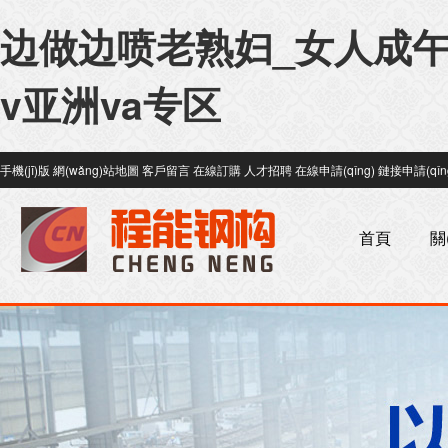
边做边喷老熟妇_女人成午
v亚洲va专区
手機(jī)版
網(wǎng)站地圖
客戶留言
在線訂購
人才招聘
在線申請(qǐng)
鏈接申請(qǐn
首頁
關