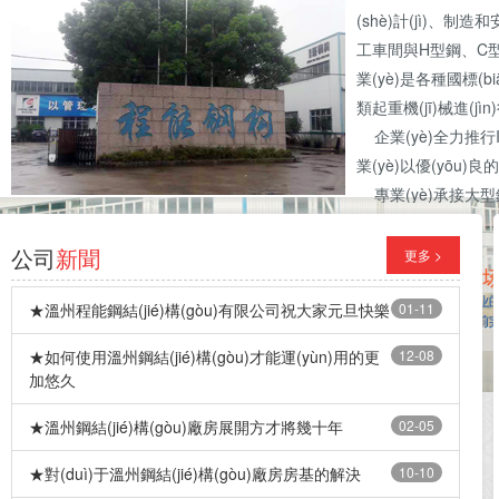
(shè)計(jì)、制造
工車間與H型鋼、C型鋼、
業(yè)是各種國標(biā
類起重機(jī)械進(jìn
企業(yè)全力推行ISO
業(yè)以優(yōu)良
專業(yè)承接大型鋼構(gò
鋼結(jié)構(gòu)
隔樓配件等。
公司
新聞
更多 >
★溫州程能鋼結(jié)構(gòu)有限公司祝大家元旦快樂
01-11
★如何使用溫州鋼結(jié)構(gòu)才能運(yùn)用的更
12-08
加悠久
★溫州鋼結(jié)構(gòu)廠房展開方才將幾十年
02-05
★對(duì)于溫州鋼結(jié)構(gòu)廠房房基的解決
10-10