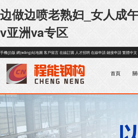
边做边喷老熟妇_女人成午
v亚洲va专区
手機(jī)版
網(wǎng)站地圖
客戶留言
在線訂購
人才招聘
在線申請
鏈接申請
繁體中文
首頁
關