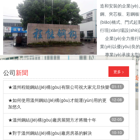
造和安裝的企業(yè
鋼、夾芯板、彩鋼板
(biāo)橋式、門式起
行現(xiàn)場設(sh
企業(yè)全力推行ISO
業(yè)以優(yōu)良
專業(yè)承接大型鋼構(
結(jié)構(gòu)
隔樓配件等。
公司
新聞
更多 >
★溫州程能鋼結(jié)構(gòu)有限公司祝大家元旦快樂
01-11
★如何使用溫州鋼結(jié)構(gòu)才能運(yùn)用的更
12-08
加悠久
★溫州鋼結(jié)構(gòu)廠房展開方才將幾十年
02-05
★對于溫州鋼結(jié)構(gòu)廠房房基的解決
10-10