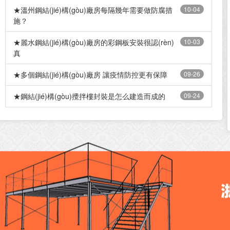
★溫州鋼結(jié)構(gòu)廠房每隔幾年需要做防腐措
10-04
施？
★麗水鋼結(jié)構(gòu)廠房的彩鋼板安裝很認(rèn)
10-03
真
★多個鋼結(jié)構(gòu)廠房 讓疫情防控更有保障
09-26
★鋼結(jié)構(gòu)攪拌樓封裝是怎么建造而成的
09-24