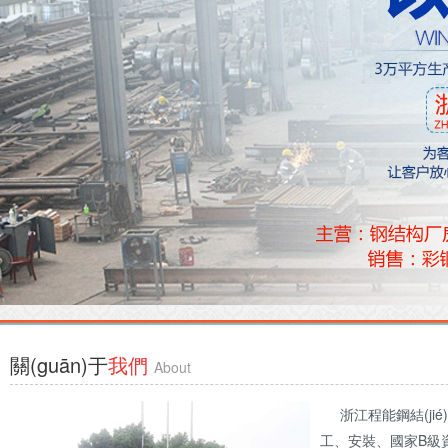
關(guān)于
我們
About
浙江程能鋼結(jié)構(
工、安裝、國家B級資質