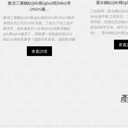
麗水鋼結(jié)構(g
樂清三層鋼結(jié)構(gòu)標(biāo)準
(zhǔn)廠...
工程案例：麗水鋼結(jié)
(shè)備平臺 工程信
樂清三層鋼結(jié)構(gòu)標(biāo)準(zhǔn)廠房
青田縣，具體信息請聯(
車間是我公司2018年承建，工程位于浙江溫州
面積580平方米，每平方米
樂清市。越來越多的人在應(yīng)用樂清鋼結
域）。 麗水鋼結(jié)構(
(jié)構(gòu)廠房了，那樣哪一個能做得質(zhì)
備平臺施工階段1 麗水鋼結(
量好且價格更廉價？讓我們來看看。誠能樂清鋼
拌...
查看
結(jié)構(gòu)廠房的一站式生產(chǎn)設(shè)
施和專業(yè)的生產(chǎn)技...
查看詳情
產