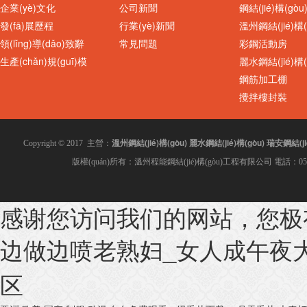
企業(yè)文化
公司新聞
鋼結(jié)構(gò
發(fā)展歷程
行業(yè)新聞
溫州鋼結(jié)構(
領(lǐng)導(dǎo)致辭
常見問題
彩鋼活動房
生產(chǎn)規(guī)模
麗水鋼結(jié)構(
鋼筋加工棚
攪拌樓封裝
溫州鋼結(jié)構(gòu)
麗水鋼結(jié)構(gòu)
瑞安鋼結(jié
Copyright © 2017 主營：
版權(quán)所有：溫州程能鋼結(jié)構(gòu)工程有限公司 電話：0577-8
感谢您访问我们的网站，您极
960型夾芯板隔
PVC采光板 溫州采光瓦
边做边喷老熟妇_女人成午夜大片
区