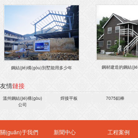
鋼材建造的鋼結(jié)
鋼結(jié)構(gòu)別墅能用多少年
友情
鏈接
溫州鋼結(jié)構(gòu)
焊接平板
7075鋁棒
公司
關(guān)于我們
新聞中心
工程案例