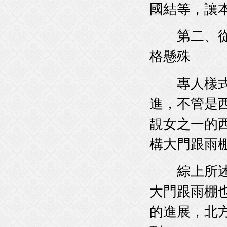
國結等
第二、從北方
格懸殊
專人樣式是花玻
進，不
靚女之一的西施
構大門跟雨棚的
綜上所述
大門跟雨棚也
的進展