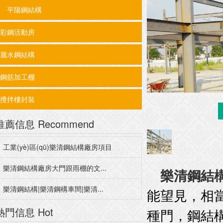
平陽鋼結構
彩鋼活動房
麗水鋼結構
鋼筋加工棚
攪拌樓封裝
推薦信息
Recommend
工業(yè)區(qū)樂清鋼結構廠房項目
樂清鋼結構廠房大門跟雨棚的文...
樂清鋼結
樂清鋼結構|樂清鋼構車間|樂清...
能望見，相
熱門信息
Hot
種門，鋼結構