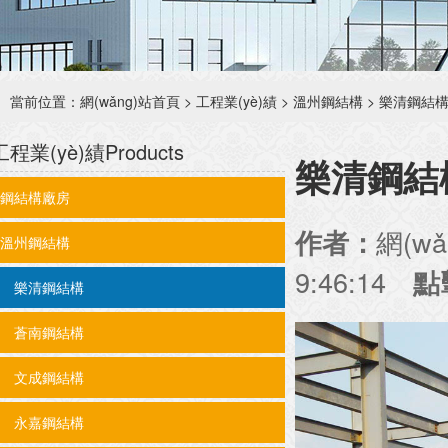
當前位置：
網(wǎng)站首頁
>
工程業(yè)績
>
溫州鋼結構
>
樂清鋼結
工程業(yè)績
Products
樂清鋼結
鋼結構廠房
網(w
作者：
溫州鋼結構
9:46:14
點
樂清鋼結構
蒼南鋼結構
文成鋼結構
永嘉鋼結構