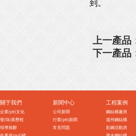
到。
上一產品
下一產品
關于我們
新聞中心
工程案例
企業(yè)文化
公司新聞
鋼結構廠房
發(fā)展歷程
行業(yè)新聞
溫州鋼結構
領導致辭
常見問題
彩鋼活動房
生產規(guī)模
麗水鋼結構