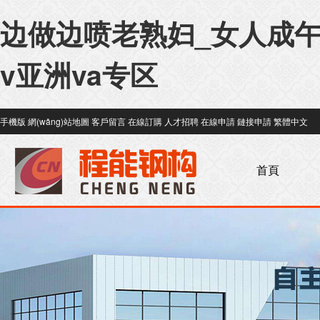
边做边喷老熟妇_女人成午
v亚洲va专区
手機版
網(wǎng)站地圖
客戶留言
在線訂購
人才招聘
在線申請
鏈接申請
繁體中文
首頁