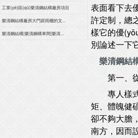
表面看下去優
工業(yè)區(qū)樂清鋼結構廠房項目
許定制，總之
樂清鋼結構廠房大門跟雨棚的文...
樣它的優(y
樂清鋼結構|樂清鋼構車間|樂清...
別論述一下它
樂清鋼結
第一、從
專人樣式是格
矩、體魄健碩
卻不夠大膽
南方，因而