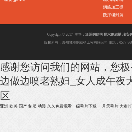
鋼筋加工棚
攪拌樓封裝
溫州鋼結構
麗水鋼結構
瑞安
Copyright © 2017 主營：
版權所有：溫州誠能鋼結構工程有限公司 電話：0577-860028
感谢您访问我们的网站，您极
边做边喷老熟妇_女人成午夜大片
区
亚洲 欧美 国产 制服 动漫
久久免费观看一级毛片下载
一月天毛片
大奉打