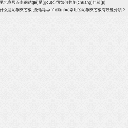
承包商與蒼南鋼結(jié)構(gòu)公司如何共創(chuàng)佳績(jī)
什么是彩鋼夾芯板-溫州鋼結(jié)構(gòu)常用的彩鋼夾芯板有幾種分類？