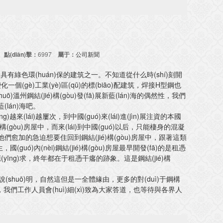
24
點(diǎn)擊：
6997
屬于：
公司新聞
上最具有綠色環(huán)保的建筑之一。不知道從什么時(shí)刻開
變化一個(gè)工業(yè)區(qū)的標(biāo)配建筑，焊接H型鋼也
huō)溫州鋼結(jié)構(gòu)發(fā)展新藍(lán)海的偶然性，我們
(lán)海吧。
越來(lái)越屢次，到中國(guó)來(lái)進(jìn)展注資的本國
構(gòu)房屋中，而來(lái)到中國(guó)以后，只能棲身的混凝
讓他們愈加的急迫想要住回到鋼結(jié)構(gòu)房屋中，跟著這類
，國(guó)內(nèi)鋼結(jié)構(gòu)房屋最早開發(fā)的是租憑
īng)求，終年都在于租憑干癟的跡象。這是鋼結(jié)構
)略說(shuō)明，自然這但是一全體緣由，更多的對(duì)于鋼構
詢，我們工作人員會(huì)細(xì)致為大家答道，也等待與各界人