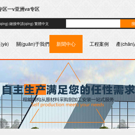
专区一v亚洲va专区
ǐng)
鏈接申請(qǐng)
繁體中文
yè)
關(guān)于我們
新聞中心
工程案例
產(chǎ