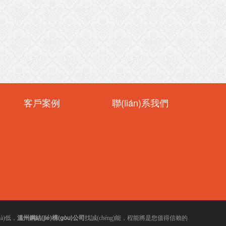
客戶案例
聯(lián)系我們
溫州鋼結(jié)構(gòu)公司
低，
找誠(chéng)能，程能將是您值得信賴的