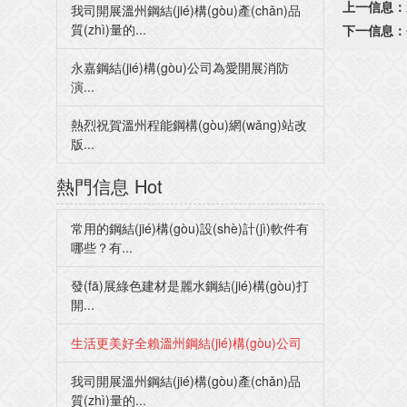
上一信息：
我司開展溫州鋼結(jié)構(gòu)產(chǎn)品
質(zhì)量的...
下一信息：
永嘉鋼結(jié)構(gòu)公司為愛開展消防
演...
熱烈祝賀溫州程能鋼構(gòu)網(wǎng)站改
版...
熱門信息
Hot
常用的鋼結(jié)構(gòu)設(shè)計(jì)軟件有
哪些？有...
發(fā)展綠色建材是麗水鋼結(jié)構(gòu)打
開...
生活更美好全賴溫州鋼結(jié)構(gòu)公司
我司開展溫州鋼結(jié)構(gòu)產(chǎn)品
質(zhì)量的...