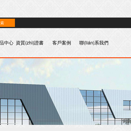
n)品中心
資質(zhì)證書
客戶案例
聯(lián)系我們