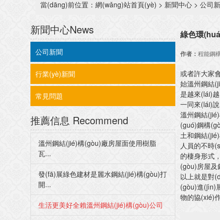
當(dāng)前位置：
網(wǎng)站首頁(yè)
>
新聞中心
>
公司
新聞中心
News
綠色環(huán
公司新聞
作者：
程能鋼構
或者許大家會(
行業(yè)新聞
始溫州鋼結(ji
是越來(lái)
常見問題
一同來(lái)
溫州鋼結(jié)
推薦信息
Recommend
(guó)鋼構(
土和鋼結(jié
溫州鋼結(jié)構(gòu)廠房屋面使用樹脂
人員的不時(shí
瓦...
的棲身形式，在
(gòu)房屋及
發(fā)展綠色建材是麗水鋼結(jié)構(gòu)打
以上就是對(du
開...
(gòu)進(
物的協(xié)作
生活更美好全賴溫州鋼結(jié)構(gòu)公司