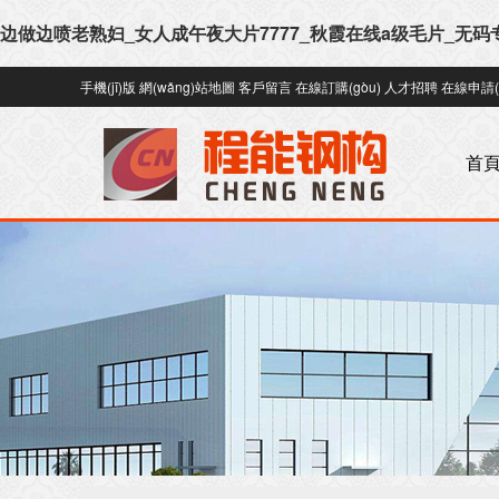
边做边喷老熟妇_女人成午夜大片7777_秋霞在线a级毛片_无码
手機(jī)版
網(wǎng)站地圖
客戶留言
在線訂購(gòu)
人才招聘
在線申請(q
首頁(