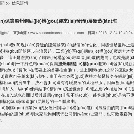
新聞
>> 信息詳情
)保讓溫州鋼結(jié)構(gòu)迎來(lái)發(fā)展新藍(lán)海
(gòu)
來(lái)源：
www.spoonofconsciousness.com
日期：
2018-12-24 10:40:
huì)發(fā)現(xiàn)身邊的建筑越來(lái)越個(gè)性化，同樣也是世界
é)構(gòu)開始逐步主流興起，工業(yè)區(qū)鋼結(jié)構(gòu)廠房方才
越多，這正是證實(shí)了鋼結(jié)構(gòu)房屋進(jìn)展的趨向，也就是說(s
說(shuō)明一下綠色環(huán)保讓
溫州鋼結(jié)構(gòu)
迎來(lái)發(fā)展新藍
構(gòu)消費(fèi)在需要上的首要推進(jìn)，世上鋼構(gòu)之間的互動(dòng)
gòu)廠家也是越來(lái)越多，由于在本身國(guó)家根本都是棲身在鋼結(jié)
)構(gòu)的房屋中，決不會(huì)還有冬暖夏涼的某種舒服，因而會(huì)
)加入，驅(qū)使鋼結(jié)構(gòu)房屋也會(huì)隨之應(yīng)運(yùn)而生
加入試水市面以后其反應(yīng)非常不錯(cuò)，能夠說(shuō)是供不應(y
鋼構(gòu)廠家進(jìn)展興起的一全體緣由。
ì)鋼構(gòu)行業(yè)的及溫州鋼結(jié)構(gòu)進(jìn)展緣由的簡(jiǎn
jìn)展趨向的說(shuō)明大家能夠到我們公司網(wǎng)址查問，也可致電咨
。