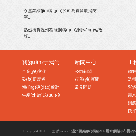
永嘉鋼結(jié)構(gòu)公司為愛開展消防
演...
熱烈祝賀溫州程能鋼構(gòu)網(wǎng)站改
版...
關(guān)于我們
新聞中心
工
企業(yè)文化
公司新聞
鋼結(
發(fā)展歷程
行業(yè)新聞
溫州鋼
領(lǐng)導(dǎo)致辭
常見問題
彩鋼
生產(chǎn)規(guī)模
麗水鋼
鋼
攪
溫州鋼結(jié)構(gòu)
麗水鋼結(jié)構(gò
Copyright © 2017 主營(yíng)：