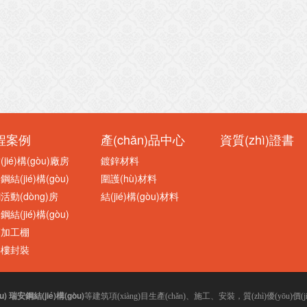
程案例
產(chǎn)品中心
資質(zhì)證書
jié)構(gòu)廠房
鍍鋅材料
結(jié)構(gòu)
圍護(hù)材料
活動(dòng)房
結(jié)構(gòu)材料
結(jié)構(gòu)
筋加工棚
拌樓封裝
u)
瑞安鋼結(jié)構(gòu)
等建筑項(xiàng)目生產(chǎn)、施工、安裝，質(zhì)優(yōu)價(jià)