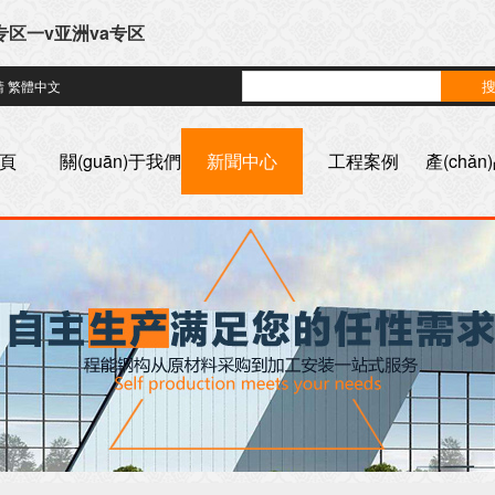
专区一v亚洲va专区
請
繁體中文
頁
關(guān)于我們
新聞中心
工程案例
產(chǎ