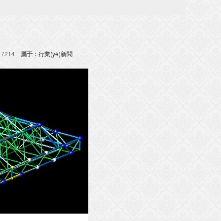
：
7214
屬于：
行業(yè)新聞