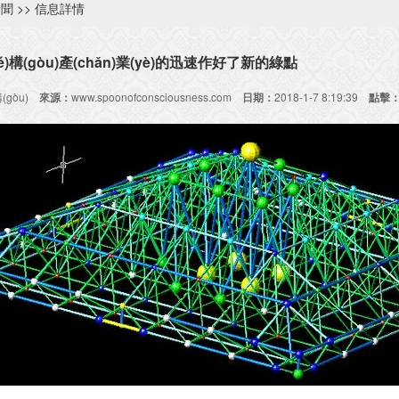
新聞
>> 信息詳情
é)構(gòu)產(chǎn)業(yè)的迅速作好了新的綠點
(gòu)
來源：
www.spoonofconsciousness.com
日期：
2018-1-7 8:19:39
點擊