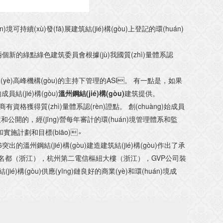
可持續(xù)發(fā)展建筑結(jié)構(gòu)上登記的環(huán)
)獲得了兩個新的綠點綠色建筑委員會根據(jù)我國質(zhì)量體系認
u)行業(yè)高峰機構(gòu)的主持下管理的
ASI
。 有一點是，如果
jié)構(gòu)
溫州鋼結(jié)構(gòu)
建筑提供。
得質(zhì)量體系認(rèn)證點。 創(chuàng)始成員
展政策和公開的，經(jīng)營每年審計的環(huán)境管理體系和監
和實施計劃和目標(biāo)。
6
突出的溫州鋼結(jié)構(gòu)建造建筑結(jié)構(gòu)作出了承
元名都（浙江），杭州第二電信樞紐大樓（浙江），
GVP
公司裝
構(gòu)供應(yīng)鏈良好的商業(yè)和環(huán)境成