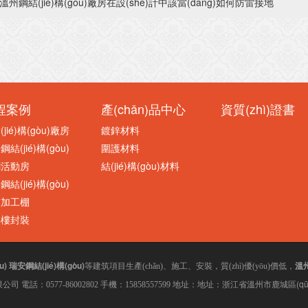
溫州鋼結(jié)構(gòu)廠房在設(shè)計中該當(dāng)如何防雷接地
程案例
產(chǎn)品中心
資質(zhì)證書
jié)構(gòu)廠房
鍍鋅材料
結(jié)構(gòu)
圍護材料
鋼活動房
結(jié)構(gòu)材料
結(jié)構(gòu)
筋加工棚
拌樓封裝
u)
瑞安鋼結(jié)構(gòu)
溫州
等建筑項目生產(chǎn)、施工、安裝，質(zhì)優(yōu)價低，
地址：浙江省溫州
市鹿城區(q
司 電話：0577-86002802 手機：15858557599 地址：