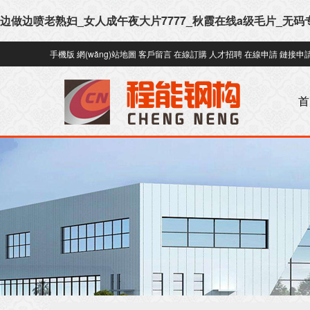
边做边喷老熟妇_女人成午夜大片7777_秋霞在线a级毛片_无码
手機版
網(wǎng)站地圖
客戶留言
在線訂購
人才招聘
在線申請
鏈接申
首