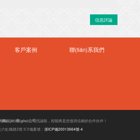
信息評論
客戶案例
聯(lián)系我們
鋼結(jié)構(gòu)公司
找誠能，程能將是您值得信賴的合作伙伴！
ū)六虹橋路2號
浙ICP備20013664號-4
ICP備案號：