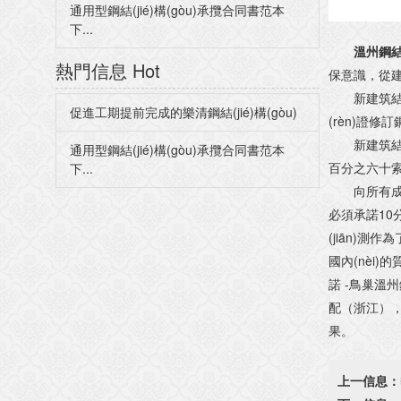
通用型鋼結(jié)構(gòu)承攬合同書范本
下...
溫州鋼結(
熱門信息
Hot
保意識
新建筑結(
促進工期提前完成的樂清鋼結(jié)構(gòu)
(rèn)證修訂
新建筑結(
通用型鋼結(jié)構(gòu)承攬合同書范本
百分之六十索
下...
向所有成員
必須承諾
10
(jiān)測
國內(nèi)的
諾
-
鳥巢溫州鋼
配（浙江），
果。
上一信息：