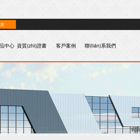
n)品中心
資質(zhì)證書
客戶案例
聯(lián)系我們