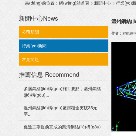
當(dāng)前位置：
網(wǎng)站首頁
>
新聞中心
>
行業(yè)
新聞中心
News
溫州鋼結(ji
公司新聞
作者：
程能鋼構
行業(yè)新聞
常見問題
推薦信息
Recommend
多層鋼結(jié)構(gòu)施工要點，溫州鋼結
(jié)構(gòu)...
溫州鋼結(jié)構(gòu)廠房租金突破35元
平...
促進工期提前完成的樂清鋼結(jié)構(gòu)