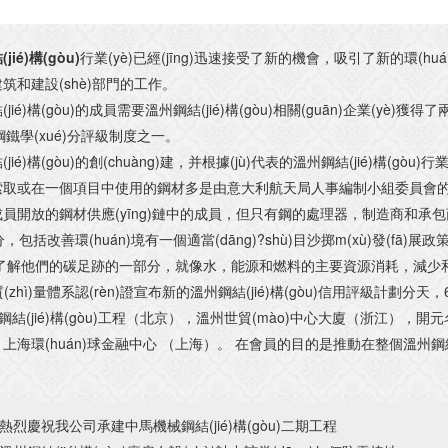
jié)構(gòu)
行業(yè)已經(jīng)迅速接受了新的機會，吸引了新的環(huán)境
，從建筑和建設(shè)部門的工作。
jié)構(gòu)的成員需要溫州鋼結(jié)構(gòu)相關(guān)企業(yè
鋼鐵學(xué)分評級制度之一。
jié)構(gòu)的創(chuàng)建，并根據(jù)代表的溫州鋼結(jié)構(gò
取或在一個項目中使用的鋼材多是由意大利航天局人事編制小組委員會的成員結(
開放的鋼材供應(yīng)鏈中的成員，但只有鋼的處理器，制造商和承包商有資格獲
分，包括改善環(huán)境有一個適當(dāng)?shù)目沙掷m(xù)發(fā)
作為了解他們的碳足跡的一部分，就像水，能源和燃料的主要資源消耗，減少
質(zhì)量體系認(rèn)證宣布新的溫州鋼結(jié)構(gòu)信用評級計劃分天，
結(jié)構(gòu)工程（北京），溫州世貿(mào)中心大廈（浙江），開
上海環(huán)球金融中心 （上海）。 在會員的目的是推動在整個溫州鋼結(jié)
熱烈慶祝我公司承建中馬機械鋼結(jié)構(gòu)二期工程