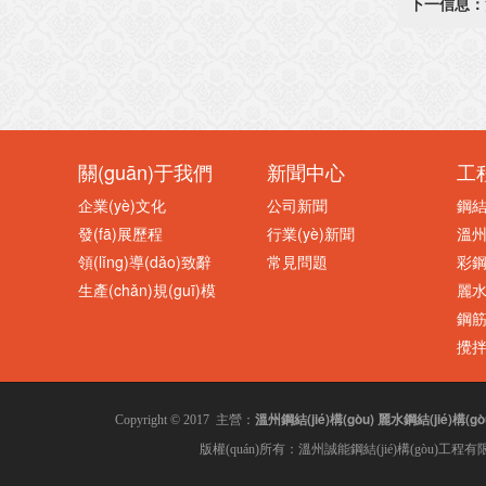
下一信息：
關(guān)于我們
新聞中心
工
企業(yè)文化
公司新聞
鋼結(
發(fā)展歷程
行業(yè)新聞
溫州鋼
領(lǐng)導(dǎo)致辭
常見問題
彩
生產(chǎn)規(guī)模
麗水鋼
鋼
攪
溫州鋼結(jié)構(gòu)
麗水鋼結(jié)構(gò
Copyright © 2017 主營：
版權(quán)所有：溫州誠能鋼結(jié)構(gòu)工程有限公